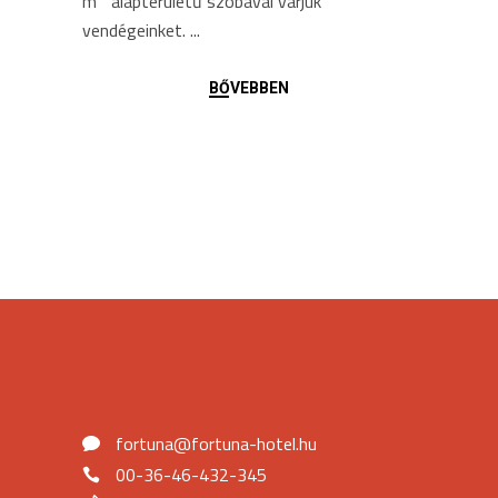
m² alapterületű szobával várjuk
vendégeinket.
BŐVEBBEN
fortuna@fortuna-hotel.hu
00-36-46-432-345