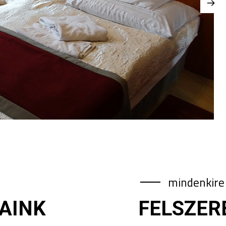
mindenkire 
AINK
FELSZER