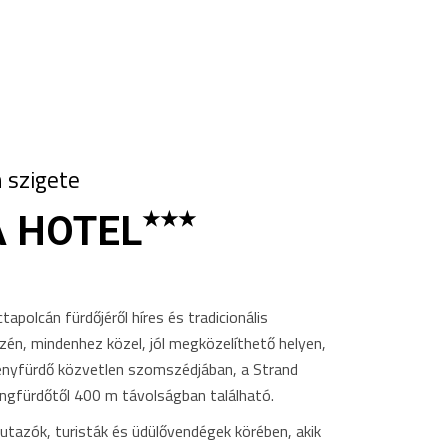
 szigete
★★★
 HOTEL
tapolcán fürdőjéről híres és tradicionális
zén, mindenhez közel, jól megközelíthető helyen,
ényfürdő közvetlen szomszédjában, a Strand
gfürdőtől 400 m távolságban található.
 utazók, turisták és üdülővendégek körében, akik