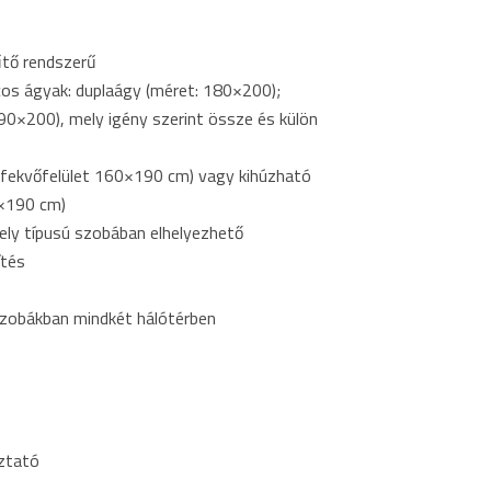
űtő rendszerű
cos ágyak: duplaágy (méret: 180×200);
0×200), mely igény szerint össze és külön
(fekvőfelület 160×190 cm) vagy kihúzható
0×190 cm)
ely típusú szobában elhelyezhető
ítés
 szobákban mindkét hálótérben
ztató