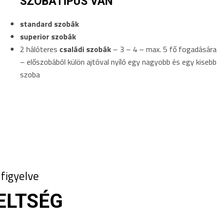
SZOBATÍPUS VAN
standard szobák
superior szobák
2 hálóteres
családi szobák
– 3 – 4 – max. 5 fő fogadására
– előszobából külön ajtóval nyíló egy nagyobb és egy kisebb
szoba
figyelve
ELTSÉG