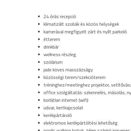
24 órás recepció
klimatizált szobák és közös helységek
kamerával megfigyelt zárt és nyílt parkoló
étterem
drinkbár
wellness részleg
szolárium
jade köves masszázságy
közösségi terem/szekcióterem
tréninghez/meetinghez projektor, vetítővász
office szolgáltatás: szkennelés, másolás, 
korlátlan internet (wifi)
udvar, kertkapcsolat
kerékpártároló
elektromos kerékpártöltési lehetőség
nordic walking botok, télen szánkó ingyene