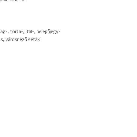
ág-, torta-, ital-, belépőjegy-
s, városnéző séták
Finom és házias