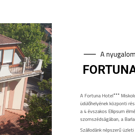
A nyugalom
FORTUNA
A Fortuna Hotel
Miskolc
★★★
üdülőhelyének központi rés
a 4 évszakos Ellipsum élm
szomszédságában, a Barlan
Szállodánk népszerű üzleti