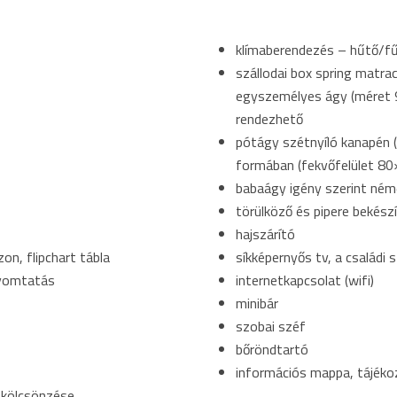
klímaberendezés – hűtő/f
szállodai box spring matra
egyszemélyes ágy (méret 9
rendezhető
pótágy szétnyíló kanapén 
formában (fekvőfelület 8
babaágy igény szerint ném
törülköző és pipere bekész
hajszárító
on, flipchart tábla
síkképernyős tv, a családi
nyomtatás
internetkapcsolat (wifi)
minibár
szobai széf
bőröndtartó
információs mappa, tájéko
s kölcsönzése