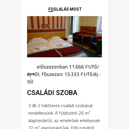
FOGLALÁS MOST
előszezonban 11.666 Ft/fő/
éj-től; főszezon: 13.333 Ft/fő/éj -
től
CSALÁDI SZOBA
3 db 2 hálóteres családi szobával
rendelkezünk. A földszinti 26 m²
alapterületű, az emeletiek erkélyesek
32 m² alapterületűek. Előszobából