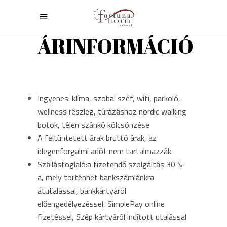
ÁRINFORMÁCIÓ
Ingyenes: klíma, szobai széf, wifi, parkoló,
wellness részleg, túrázáshoz nordic walking
botok, télen szánkó kölcsönzése
A feltüntetett árak bruttó árak, az
idegenforgalmi adót nem tartalmazzák.
Szállásfoglaló:a fizetendő szolgáltás 30 %-
a, mely történhet bankszámlánkra
átutalással, bankkártyáról
előengedélyezéssel, SimplePay online
fizetéssel, Szép kártyáról indított utalással