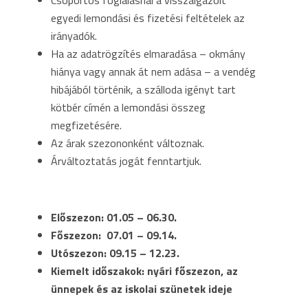
Csoportos foglalásnál a visszaigazolt
egyedi lemondási és fizetési feltételek az
irányadók.
Ha az adatrögzítés elmaradása – okmány
hiánya vagy annak át nem adása – a vendég
hibájából történik, a szálloda igényt tart
kötbér címén a lemondási összeg
megfizetésére.
Az árak szezononként változnak.
Árváltoztatás jogát fenntartjuk.
Előszezon: 01.05 – 06.30.
Főszezon: 07.01 – 09.14.
Utószezon: 09.15 – 12.23.
Kiemelt időszakok:
nyári főszezon, az
ünnepek és az iskolai szünetek ideje