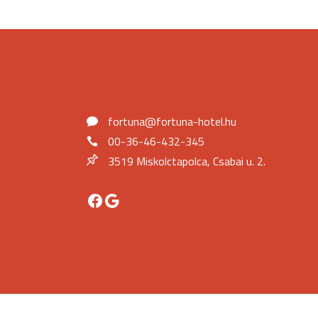
fortuna@fortuna-hotel.hu
00-36-46-432-345
3519 Miskolctapolca, Csabai u. 2.
Facebook
Google