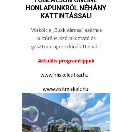
FOGLALJON ONLINE
HONLAPUNKRÓL NÉHÁNY
KATTINTÁSSAL!
Miskolc a „Bükk városa” számos
kultúrális, szórakoztató és
gasztroprogram kínálattal vár!
Aktuális programtippek
www.miskolctitkai.hu
www.visitmiskolc.hu