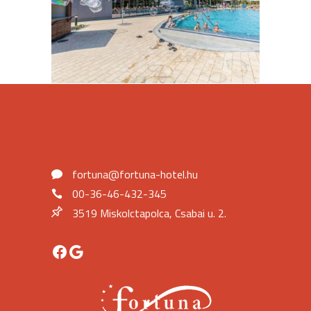
fortuna@fortuna-hotel.hu
00-36-46-432-345
3519 Miskolctapolca, Csabai u. 2.
Facebook
Google