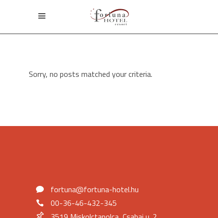
Sorry, no posts matched your criteria.
fortuna@fortuna-hotel.hu
00-36-46-432-345
3519 Miskolctapolca, Csabai u. 2.