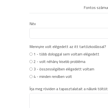
Fontos számunk
Név
Mennyire volt elégedett az itt tartózkodással?
1 - több dologgal sem voltam elégedett
2 - volt néhány kisebb probléma
3 - összességében elégedett voltam
4 - minden rendben volt
Írja meg röviden a tapasztalatait a nálunk töltött