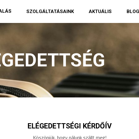
ALÁS
SZOLGÁLTATÁSAINK
AKTUÁLIS
BLO
ÉGEDETTSÉG
ELÉGEDETTSÉGI KÉRDŐÍV
Köszönjük, hogy nálunk szállt meg!