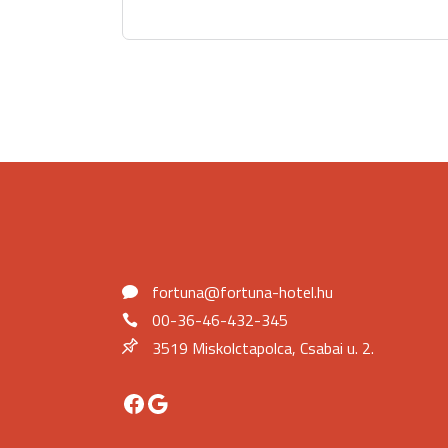
fortuna@fortuna-hotel.hu
00-36-46-432-345
3519 Miskolctapolca, Csabai u. 2.
Facebook
Google