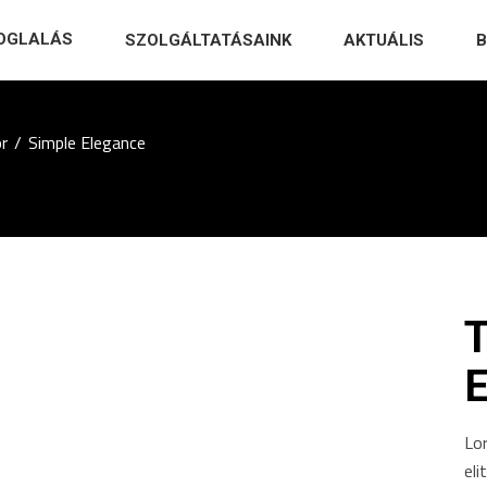
FOGLALÁS
SZOLGÁLTATÁSAINK
AKTUÁLIS
or
/
Simple Elegance
Lo
eli