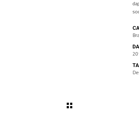
da
so
CA
Br
DA
20
TA
De