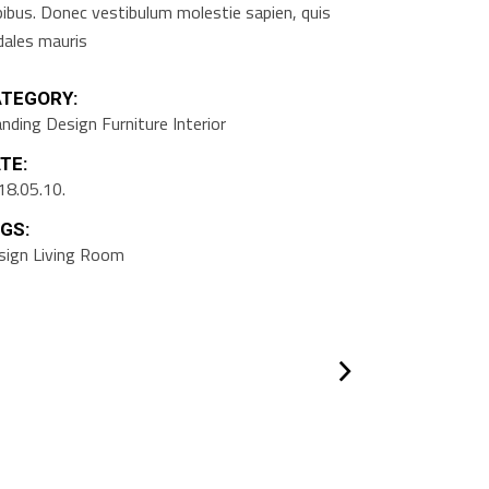
pibus. Donec vestibulum molestie sapien, quis
dales mauris
TEGORY:
anding
Design
Furniture
Interior
TE:
18.05.10.
GS:
sign
Living Room