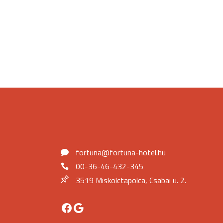
fortuna@fortuna-hotel.hu
00-36-46-432-345
3519 Miskolctapolca, Csabai u. 2.
Facebook
Google